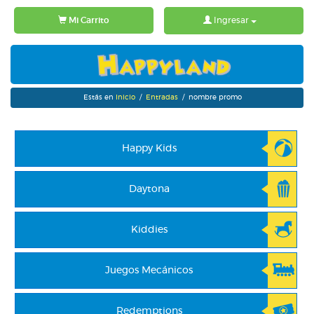
Mi Carrito
Ingresar
Estás en
Inicio
/
Entradas
/ nombre promo
Happy Kids
Daytona
Kiddies
Juegos Mecánicos
Redemptions