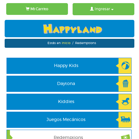
Mi Carrito
Ingresar
Estás en
Inicio
/ Redemptions
Happy Kids
Daytona
Kiddies
Juegos Mecánicos
Redemptions