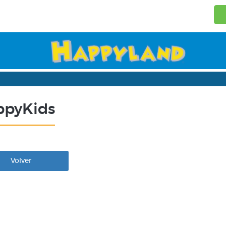
ppyKids
Volver