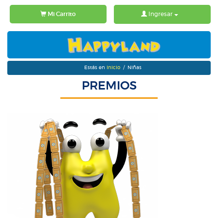
Mi Carrito
Ingresar
Estás en
Inicio
/ Niñas
PREMIOS