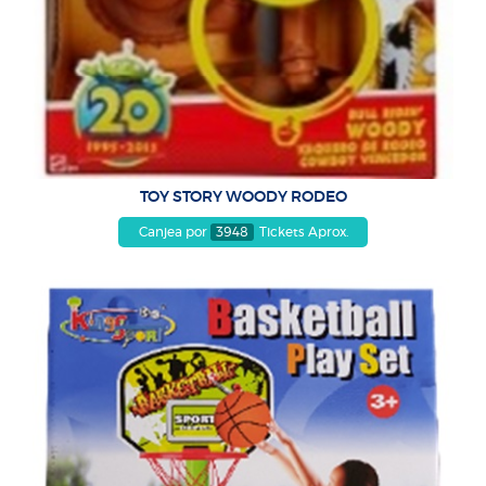
TOY STORY WOODY RODEO
Canjea por
3948
Tickets Aprox.