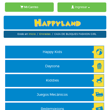
Mi Carrito
Ingresar
Estás en
Inicio
/
Entradas
/ CAJA DE BLOQUES FASHION GIRL
Happy Kids
Daytona
Kiddies
Juegos Mecánicos
Redemptions